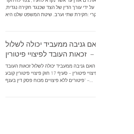
מאת:רם אורן עד אשר נקרא להעיד, צפוי להיחקר
על ידי עורך הדין של הצד שכנגד חקירה נגדית,
קרי :חקירת שתי וערב. שיטת המשפט שלנו היא
השיטה...
האם גניבה ממעביד יכולה לשלול
זכאות העובד לפיצויי פיטורין –
האם גניבה ממעביד יכולה לשלול זכאות העובד
לפיצויי פיטורין – סעיף 17 חוק פיצויי פיטורין קובע
– "פיטורים ללא פיצויים מכוח פסק דין בענף...