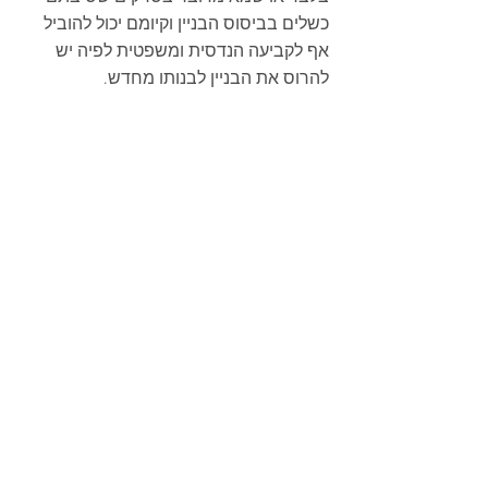
כשלים בביסוס הבניין וקיומם יכול להוביל 
אף לקביעה הנדסית ומשפטית לפיה יש 
להרוס את הבניין לבנותו מחדש.
בתיק בו טפלתי, תיק 605-01-09 ידן נגד 
ישראמרין ואח' (נדון בפני כב' השופטת 
פנינה לוקיץ), קבע מומחה התובעים, 
המהנדס ד"ר אברהם בן עזרא, כי למרות 
שקיימים סדקים שרוחבם צר  מדובר 
בסדקים הנוגעים לביסוס הבניין ולפיכך דינו 
של הבניין הינו הריסה ובניה מחדש. 
בית המשפט מינה את המהנדס טומי קוויט 
אשר קבע בחוות דעתו הראשונה, תוך 
התבססות על הטבלה בתקן 940.1,  ועל פי 
עובי הסדקים, כי מדובר בסדקים שאינם 
קונסטרוקטיביים ולפיכך כל שצריך לעשות 